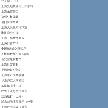
北京紫玉山庄
上海复地集团松江大学城
上海东恒豪园
福州红树花园
厦门向荣集团
上海人民政府地下室
港汇商业广场
上海三林世博家园
上海财富广场
中国船舶704研究所
人民解放军61800部队
百安居建材超市
上海世贸家具
上海地铁6号线
上海水产大学校区
华东师范大学校区
梅陇镇商业广场
武警上海总队汽修所
三菱银行（上海）
浦东剑腾液晶显示（外资）
上海联强国际（外贸）