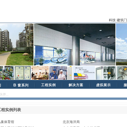
科技·建筑
B
工程实例
解决方案
虚拟展示
列
窗系列
...
工程实例列表
鸟巢体育馆
北京海洋局