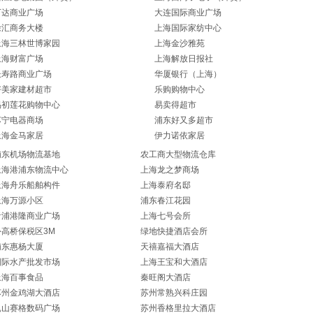
万达商业广场
大连国际商业广场
徐汇商务大楼
上海国际家纺中心
上海三林世博家园
上海金沙雅苑
上海财富广场
上海解放日报社
长寿路商业广场
华厦银行（上海）
好美家建材超市
乐购购物中心
易初莲花购物中心
易卖得超市
苏宁电器商场
浦东好又多超市
上海金马家居
伊力诺依家居
浦东机场物流基地
农工商大型物流仓库
上海港浦东物流中心
上海龙之梦商场
上海舟乐船舶构件
上海泰府名邸
上海万源小区
浦东春江花园
青浦港隆商业广场
上海七号会所
外高桥保税区3M
绿地快捷酒店会所
浦东惠杨大厦
天禧嘉福大酒店
国际水产批发市场
上海王宝和大酒店
上海百事食品
秦旺阁大酒店
苏州金鸡湖大酒店
苏州常熟兴科庄园
昆山赛格数码广场
苏州香格里拉大酒店