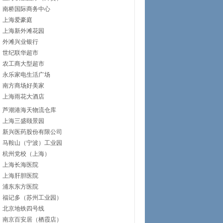
南桥国际商务中心
上海爱豪庭
上海新外滩花园
外滩兴业银行
世纪联华超市
农工商大型超市
永乐家电生活广场
南方商场好美家
上海雨花大酒店
芦潮港海天物流仓库
上海三盛颐景园
新兴医药股份有限公司
马鞍山（宁波）工业园
杭州党校（上海）
上海长海医院
上海肝胆医院
浦东东方医院
福记多（苏州工业园）
北京地铁四号线
南京百安居（栖霞店）