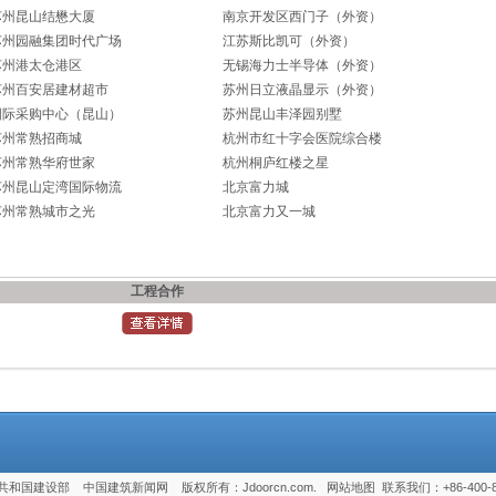
苏州昆山结懋大厦
南京开发区西门子（外资）
苏州园融集团时代广场
江苏斯比凯可（外资）
苏州港太仓港区
无锡海力士半导体（外资）
苏州百安居建材超市
苏州日立液晶显示（外资）
国际采购中心（昆山）
苏州昆山丰泽园别墅
苏州常熟招商城
杭州市红十字会医院综合楼
苏州常熟华府世家
杭州桐庐红楼之星
苏州昆山定湾国际物流
北京富力城
苏州常熟城市之光
北京富力又一城
工程合作
共和国建设部 中国建筑新闻网 版权所有：
Jdoorcn.com
.
网站地图
联系我们：+86-400-8