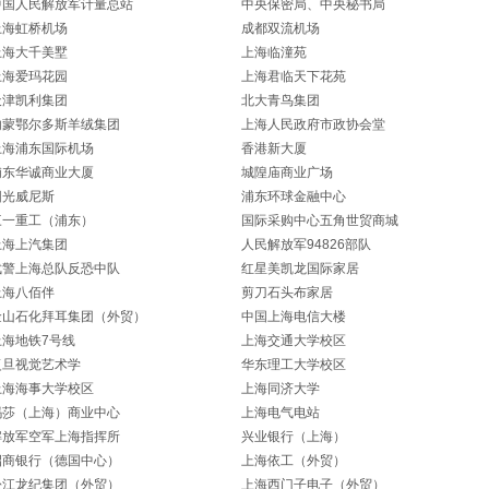
中国人民解放军计量总站
中央保密局、中央秘书局
上海虹桥机场
成都双流机场
上海大千美墅
上海临潼苑
上海爱玛花园
上海君临天下花苑
天津凯利集团
北大青鸟集团
内蒙鄂尔多斯羊绒集团
上海人民政府市政协会堂
上海浦东国际机场
香港新大厦
浦东华诚商业大厦
城隍庙商业广场
阳光威尼斯
浦东环球金融中心
三一重工（浦东）
国际采购中心五角世贸商城
上海上汽集团
人民解放军94826部队
武警上海总队反恐中队
红星美凯龙国际家居
上海八佰伴
剪刀石头布家居
金山石化拜耳集团（外贸）
中国上海电信大楼
上海地铁7号线
上海交通大学校区
复旦视觉艺术学
华东理工大学校区
上海海事大学校区
上海同济大学
玛莎（上海）商业中心
上海电气电站
解放军空军上海指挥所
兴业银行（上海）
招商银行（德国中心）
上海依工（外贸）
松江龙纪集团（外贸）
上海西门子电子（外贸）