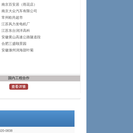
南京百安居（雨花店）
南京大众汽车有限公司
常州欧尚超市
江苏风力发电机厂
江苏东台润洋高科
安徽黄山高速公路隧道段
合肥三盛颐景园
安徽滁州润海甜叶菊
国内工程合作
20-0838